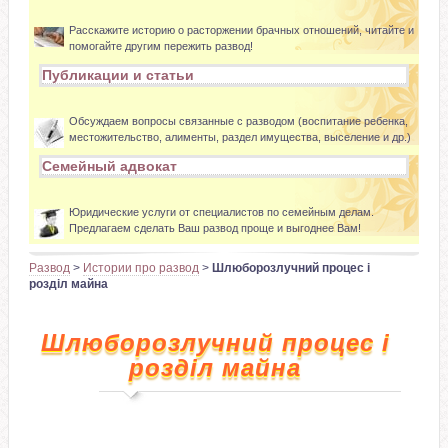
Расскажите историю о расторжении брачных отношений, читайте и
помогайте другим пережить развод!
Публикации и статьи
Обсуждаем вопросы связанные с разводом (воспитание ребенка,
местожительство, алименты, раздел имущества, выселение и др.)
Семейный адвокат
Юридические услуги от специалистов по семейным делам.
Предлагаем сделать Ваш развод проще и выгоднее Вам!
Развод
>
Истории про развод
>
Шлюборозлучний процес і
розділ майна
Шлюборозлучний процес і
розділ майна