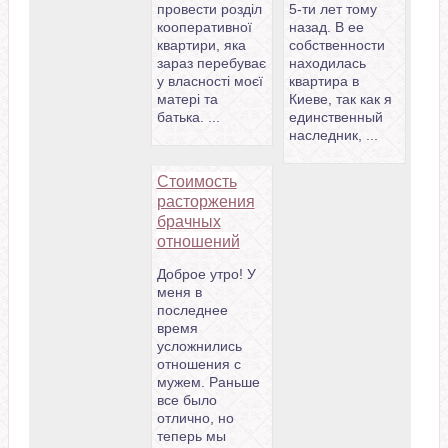
провести розділ
5-ти лет тому
кооперативної
назад. В ее
квартири, яка
собственности
зараз перебуває
находилась
у власності моєї
квартира в
матері та
Киеве, так как я
батька. ...
единственный
наследник, ...
Стоимость
расторжения
брачных
отношений
Доброе утро! У
меня в
последнее
время
усложнились
отношения с
мужем. Раньше
все было
отлично, но
теперь мы