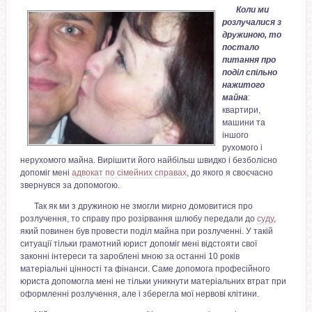
Коли ми
розлучалися з
дружиною, то
постало
питання про
поділ спільно
нажитого
майна
:
квартири,
машини та
іншого
рухомого і
нерухомого майна. Вирішити його найбільш швидко і безболісно
допоміг мені
адвокат по сімейних справах
, до якого я своєчасно
звернувся за допомогою.
Так як ми з дружиною не змогли мирно домовитися про
розлучення, то справу про розірвання шлюбу передали до
суду
,
який повинен був провести поділ майна при розлученні. У такій
ситуації тільки грамотний юрист допоміг мені відстояти свої
законні інтереси та зароблені мною за останні 10 років
матеріальні цінності та фінанси. Саме допомога професійного
юриста допомогла мені не тільки уникнути матеріальних втрат при
оформленні розлучення, але і зберегла мої нервові клітини.