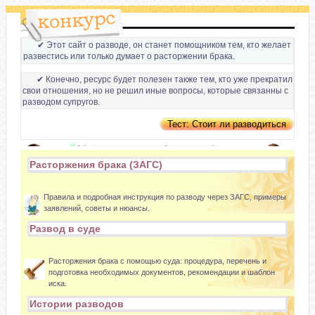
✔ Этот сайт о разводе, он станет помощником тем, кто желает
развестись или только думает о расторжении брака.
✔ Конечно, ресурс будет полезен также тем, кто уже прекратил
свои отношения, но не решил иные вопросы, которые связанны с
разводом супругов.
Расторжения брака (ЗАГС)
Правила и подробная инструкция по разводу через ЗАГС, примеры
заявлений, советы и нюансы.
Развод в суде
Расторжения брака с помощью суда: процедура, перечень и
подготовка необходимых документов, рекомендации и шаблон
иска.
Истории разводов