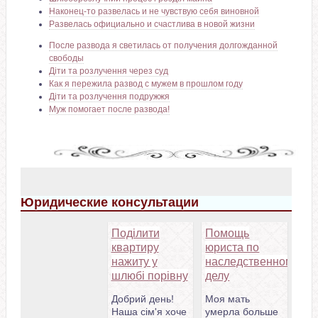
Наконец-то развелась и не чувствую себя виновной
Развелась официально и счастлива в новой жизни
После развода я светилась от получения долгожданной
свободы
Діти та розлучення через суд
Как я пережила развод с мужем в прошлом году
Діти та розлучення подружжя
Муж помогает после развода!
Юридические консультации
Поділити
Помощь
квартиру
юриста по
нажиту у
наследственному
шлюбі порівну
делу
Добрий день!
Моя мать
Наша сім'я хоче
умерла больше