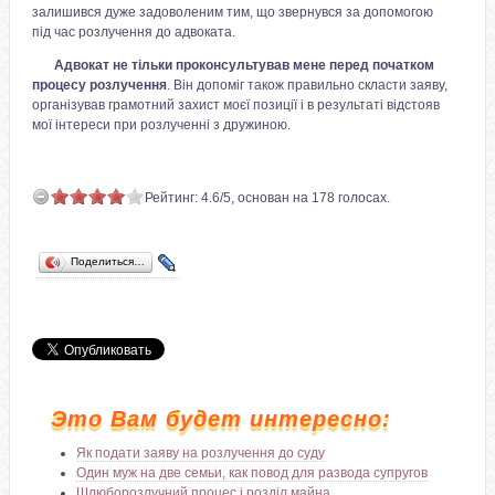
залишився дуже задоволеним тим, що звернувся за допомогою
під час розлучення до адвоката.
Адвокат не тільки проконсультував мене перед початком
процесу розлучення
. Він допоміг також правильно скласти заяву,
організував грамотний захист моєї позиції і в результаті відстояв
мої інтереси при розлученні з дружиною.
Рейтинг:
4.6
/
5
, основан на
178
голосах.
Поделиться…
Это Вам будет интересно:
Як подати заяву на розлучення до суду
Один муж на две семьи, как повод для развода супругов
Шлюборозлучний процес і розділ майна