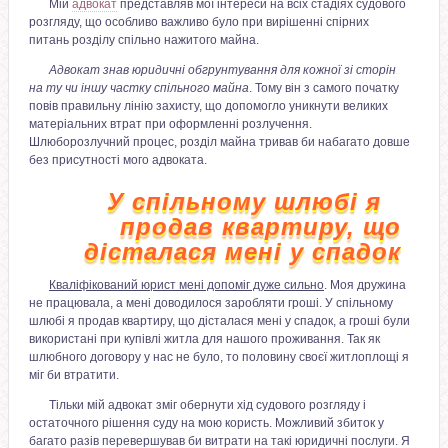
Мій
адвокат
представляв мої інтереси на всіх стадіях судового
розгляду, що особливо важливо було при вирішенні спірних
питань розділу спільно нажитого майна.
Адвокат знав юридичні обгрунтування для кожної зі сторін
на ту чи іншу частку спільного майна
. Тому він з самого початку
повів правильну лінію захисту, що допомогло уникнути великих
матеріальних втрат при оформленні розлучення.
Шлюборозлучний процес, розділ майна тривав би набагато довше
без присутності мого адвоката.
У спільному шлюбі я
продав квартиру, що
дісталася мені у спадок
Кваліфікований юрист мені допоміг дуже сильно
. Моя дружина
не працювала, а мені доводилося заробляти гроші. У спільному
шлюбі я продав квартиру, що дісталася мені у спадок, а гроші були
використані при купівлі житла для нашого проживання. Так як
шлюбного договору у нас не було, то половину своєї житлоплощі я
міг би втратити.
Тільки мій адвокат зміг обернути хід судового розгляду і
остаточного рішення суду на мою користь. Можливий збиток у
багато разів перевершував би витрати на такі юридичні послуги. Я