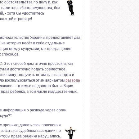
о обстоятельства по делу и, как
 нажитого в браке имущества, без
й, - хотя бы удостоитесь
на этой странице!
законодательство Украины предоставляет два
й из которых несёт в себе отдельные
ация между супругами, как прекращение
 способов.
С
. Этот способ достаточно простой и, как
пругам достаточно подать совместное
они смогут получить штампы в паспорта и
ыло воспользоваться этим вариантом
развода
главное — в семье не должно быть общих
 прав ребенка, в том числе имущественных.
не информация о разводе через орган
 суде?"
х прениях, давать свои пояснения
твовать на судебном заседании по
 чтобы права ребенка нарушались.