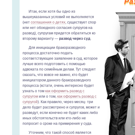
Ра
Итак, если хотя бы одно из
вышеуказанных условий не выполняется
(нет
соглашения о детях
, существует спор
или нет обоюдного согласия супругов на
развод), супругам придется обратиться ко
второму варианту —
развод через суд
.
Для инициации бракоразводного
процесса достаточно подать
соответствующее заявление в суд, которое
лучше всего подготовить с помощью
адвоката по семейным делам. Тут следует
сказать, что вовсе не важно, кто будет
инициатором данного бракоразводного
процесса (кстати, очень интересно будет
узнать о том
как оформить развод с
супругом
или о том,
как оформить развод с
супругой
). Как правило, через месяц- три
дело будет рассмотрено и супругов, может и
разведут, если конечно не будет каких либо
иных обстоятельств или кто-либо не
попросит о сроке на примирения у суда.
Уточним, что такой способ является