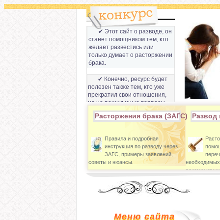
✔ Этот сайт о разводе, он
станет помощником тем, кто
желает развестись или
только думает о расторжении
брака.
✔ Конечно, ресурс будет
полезен также тем, кто уже
прекратил свои отношения,
но не решил иные вопросы,
которые связанны с разводом
Расторжения брака (ЗАГС)
Развод 
супругов.
Правила и подробная
Расто
инструкция по разводу через
помощ
ЗАГС, примеры заявлений,
переч
советы и нюансы.
необходимых
рекомендации
Меню сайта