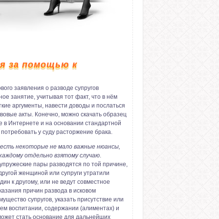
я за помощью к
ового заявления о разводе супругов
ое занятие, учитывая тот факт, что в нём
ткие аргументы, навести доводы и послаться
вовые акты. Конечно, можно скачать образец
де в Интернете и на основании стандартной
отребовать у суду расторжение брака.
честь некоторые не мало важные нюансы,
каждому отдельно взятому случаю
.
супружеские пары разводятся по той причине,
 другой женщиной или супруги утратили
дин к другому, или не ведут совместное
казания причин развода в исковом
ущество супругов, указать присутствие или
ем воспитании, содержании (алиментах) и
 может стать основание для дальнейших