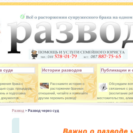
в суде
Истории разводов
Публикации и 
ржения брака с
Расскажите историю о
Обсуждаем во
ью суда: процедура,
расторжении брачных
связанные с р
ень и подготовка
отношений, читайте и помогайте
(воспитание ре
 документов,
другим пережить развод!
местожительство, алим
 и шаблон иска.
имущества, выселение 
Развод
>
Развод через суд
Важно о разводе 