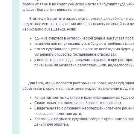
судебных тяжб и не будет уже доказываться в будущих судебных
следует быть очень внимательными.
Итак, если Вы хотите развестись с пользой для себя, а не 
подготовке искового заявления именно к юристу по семейным д
необходимо обращаться, если:
один из супругов в категорической форме выступает прот
возникли или могут возникнуть в будущем проблемы кас
в этом судебном процессе или позже необходимо будет 
установить отцовство (оспаривание отцовства);
у инициатора развода появились трудности при расторже
признанными безвестно отсутствующими, недееспособн
Для того, чтобы провести расторжения брака через суд одно
обратиться к юристу за подготовкой искового заявления в суд 
Копии паспортных данных и идентификационных кодов суп
Свидетельство о заключении брака (в ксерокопии);
Свидетельство о рождении несовершеннолетнего ребёнка 
несовершеннолетние дети;
Квитанцию об уплате судебного сбора в оригинале за рас
деньги для оплаты).