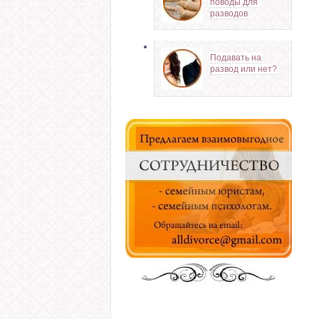
поводы для
разводов
Подавать на
развод или нет?