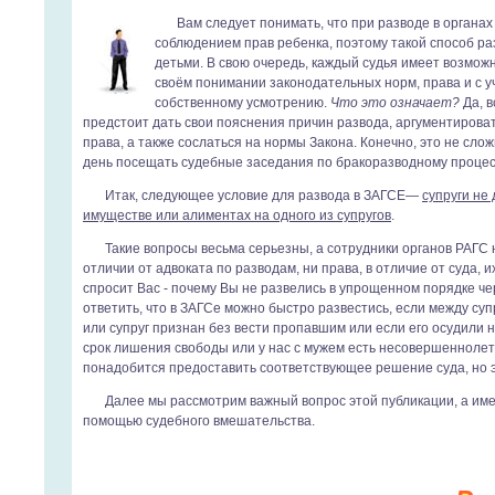
Вам следует понимать, что при разводе в органа
соблюдением прав ребенка, поэтому такой способ ра
детьми. В свою очередь, каждый судья имеет возмо
своём понимании законодательных норм, права и с уч
собственному усмотрению.
Что это означает?
Да, в
предстоит дать свои пояснения причин развода, аргументиров
права, а также сослаться на нормы Закона. Конечно, это не сло
день посещать судебные заседания по бракоразводному процесс
Итак, следующее условие для развода в ЗАГСЕ—
супруги не
имуществе или алиментах на одного из супругов
.
Такие вопросы весьма серьезны, а сотрудники органов РАГС 
отличии от адвоката по разводам, ни права, в отличие от суда, и
спросит Вас - почему Вы не развелись в упрощенном порядке че
ответить, что в ЗАГСе можно быстро развестись, если между суп
или супруг признан без вести пропавшим или если его осудили 
срок лишения свободы или у нас с мужем есть несовершеннолет
понадобится предоставить соответствующее решение суда, но э
Далее мы рассмотрим важный вопрос этой публикации, а име
помощью судебного вмешательства.