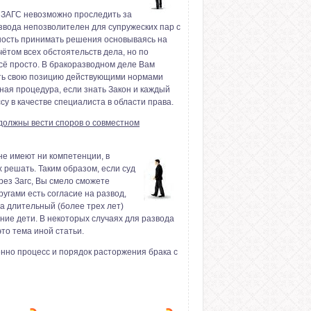
х ЗАГС невозможно проследить за
звода непозволителен для супружеских пар с
жность принимать решения основываясь на
ётом всех обстоятельств дела, но по
сё просто. В бракоразводном деле Вам
ать свою позицию действующими нормами
жная процедура, если знать Закон и каждый
у в качестве специалиста в области права.
 должны вести споров о совместном
не имеют ни компетенции, в
х решать. Таким образом, если суд
рез Загс, Вы смело сможете
ругами есть согласие на развод,
на длительный (более трех лет)
ние дети. В некоторых случаях для развода
то тема иной статьи.
нно процесс и порядок расторжения брака с