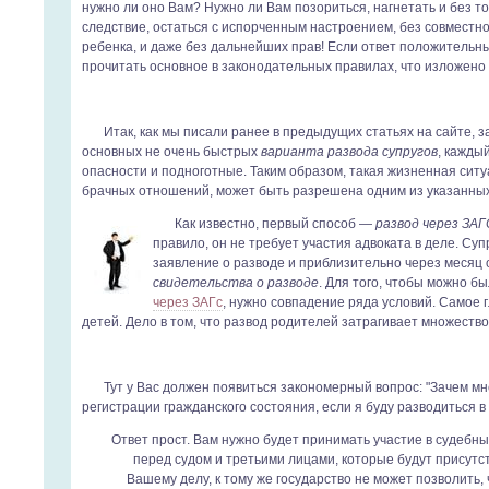
нужно ли оно Вам? Нужно ли Вам позориться, нагнетать и без тог
следствие, остаться с испорченным настроением, без совместно
ребенка, и даже без дальнейших прав! Если ответ положительны
прочитать основное в законодательных правилах, что изложено 
Итак, как мы писали ранее в предыдущих статьях на сайте, 
основных не очень быстрых
варианта развода супругов
, кажды
опасности и подноготные. Таким образом, такая жизненная ситу
брачных отношений, может быть разрешена одним из указанных
Как известно, первый способ —
развод через ЗАГ
правило, он не требует участия адвоката в деле. Су
заявление о разводе и приблизительно через месяц 
свидетельства о разводе
. Для того, чтобы можно б
через ЗАГс
, нужно совпадение ряда условий. Самое 
детей. Дело в том, что развод родителей затрагивает множество
Тут у Вас должен появиться закономерный вопрос: "Зачем м
регистрации гражданского состояния, если я буду разводиться в
Ответ прост. Вам нужно будет принимать участие в судебны
перед судом и третьими лицами, которые будут присутс
Вашему делу, к тому же государство не может позволить,