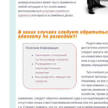
универсальным и может быть применен в
любой ситуации и тут особо важно
воспользоваться
услугами семейного
адвоката
или юриста в семейных делах.
В каких случаях следует обратитьс
адвокату по разводам?!
Подготовка иск
достаточна хлопотн
Полезная Информация
следует указать че
Окончание отношений
на нормативно-пра
путем развода супругов
иска в суд о разво
Разводимся по
формы обращения п
законодательным
Тут следует у
правилам
которые присущи 
Как разделить имущество
Например, не все 
супругов
что муж изменил с
чувства уважения о
хозяйство. Кроме у
заявлении, следует обратить внимание суда и на надлежащее им
отсутствие спора о местопроживании ребенка или его дальнейш
т.д. Следует помнить, что то, что напишет суд в своём решении