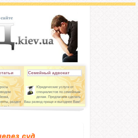
статьи
Семейный адвокат
просы
Юридические услуги от
азводом
специалистов по семейным
бенка,
делам. Предлагаем сделать
енты, раздел
Ваш развод проще и выгоднее Вам!
и др.)
через суд