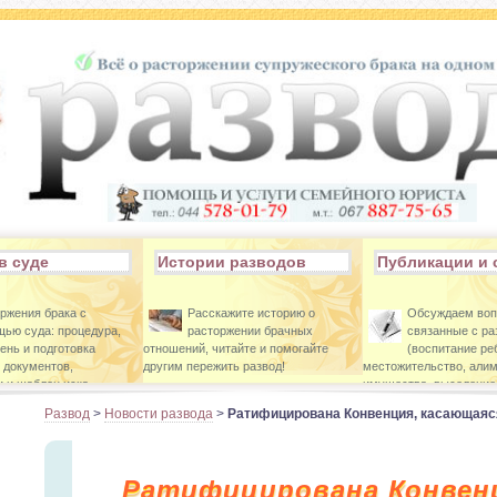
в суде
Истории разводов
Публикации и 
ржения брака с
Расскажите историю о
Обсуждаем во
ью суда: процедура,
расторжении брачных
связанные с р
ень и подготовка
отношений, читайте и помогайте
(воспитание ре
 документов,
другим пережить развод!
местожительство, алим
 и шаблон иска.
имущества, выселение 
Развод
>
Новости развода
>
Ратифицирована Конвенция, касающаяс
Ратифицирована Конвен