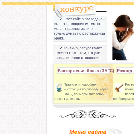
✔ Этот сайт о разводе, он
станет помощником тем, кто
желает развестись или
только думает о расторжении
брака.
✔ Конечно, ресурс будет
полезен также тем, кто уже
прекратил свои отношения,
но не решил иные вопросы,
которые связанны с разводом
Расторжения брака (ЗАГС)
Развод 
супругов.
Правила и подробная
Расто
инструкция по разводу через
помощ
ЗАГС, примеры заявлений,
переч
советы и нюансы.
необходимых
рекомендации
Меню сайта