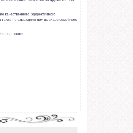
 по взысканию алиментов на других членов
ие качественного, эффективного
 также по взысканию других видов семейного
и госорганами.