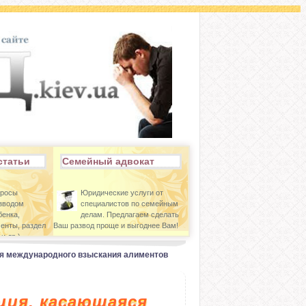
статьи
Семейный адвокат
просы
Юридические услуги от
азводом
специалистов по семейным
бенка,
делам. Предлагаем сделать
енты, раздел
Ваш развод проще и выгоднее Вам!
и др.)
я международного взыскания алиментов
ция, касающаяся