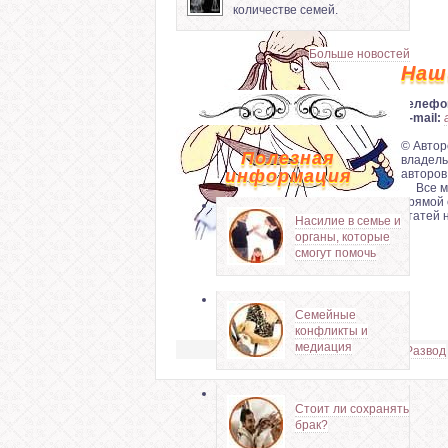
количестве семей.
Больше новостей
Наш
Телефо
E-mail:
© Автор
Полезная
владель
информация
авторов
Все мат
прямой 
статей 
Насилие в семье и
органы, которые
смогут помочь
Семейные
конфликты и
медиация
Развод
Стоит ли сохранять
брак?