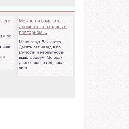
з его
Можно ли взыскать
алименты, находясь в
повторном ...
вам по
,
Меня зовут Елизавета.
г ваш
Десять лет назад я по
глупости и неопытности
ная
вышла замуж. Мо брак
длился ровно год, после
чего ...