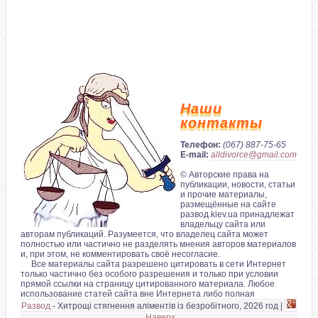
Наши
контакты
Телефон:
(067) 887-75-65
E-mail:
alldivorce@gmail.com
© Авторские права на
публикации, новости, статьи
и прочие материалы,
размещённые на сайте
развод.kiev.ua принадлежат
владельцу сайта или
авторам публикаций. Разумеется, что владелец сайта может
полностью или частично не разделять мнения авторов материалов
и, при этом, не комментировать своё несогласие.
Все материалы сайта разрешено цитировать в сети Интернет
только частично без особого разрешения и только при условии
прямой ссылки на страницу цитированного материала. Любое
использование статей сайта вне Интернета либо полная
перепечатка статей на сторонних сайтах возможно только с
Развод
- Хитрощі стягнення аліментів із безробітного, 2026 год |
разрешения автора.
Наверх