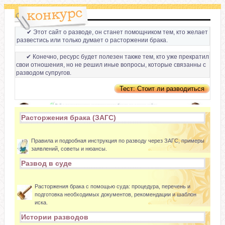
✔ Этот сайт о разводе, он станет помощником тем, кто желает
развестись или только думает о расторжении брака.
✔ Конечно, ресурс будет полезен также тем, кто уже прекратил
свои отношения, но не решил иные вопросы, которые связанны с
разводом супругов.
Расторжения брака (ЗАГС)
Правила и подробная инструкция по разводу через ЗАГС, примеры
заявлений, советы и нюансы.
Развод в суде
Расторжения брака с помощью суда: процедура, перечень и
подготовка необходимых документов, рекомендации и шаблон
иска.
Истории разводов