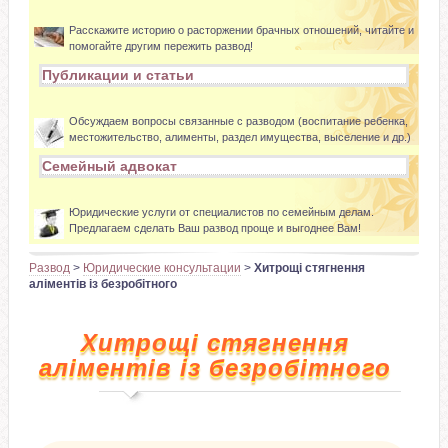
Расскажите историю о расторжении брачных отношений, читайте и
помогайте другим пережить развод!
Публикации и статьи
Обсуждаем вопросы связанные с разводом (воспитание ребенка,
местожительство, алименты, раздел имущества, выселение и др.)
Семейный адвокат
Юридические услуги от специалистов по семейным делам.
Предлагаем сделать Ваш развод проще и выгоднее Вам!
Развод
>
Юридические консультации
>
Хитрощі стягнення
аліментів із безробітного
Хитрощі стягнення
аліментів із безробітного