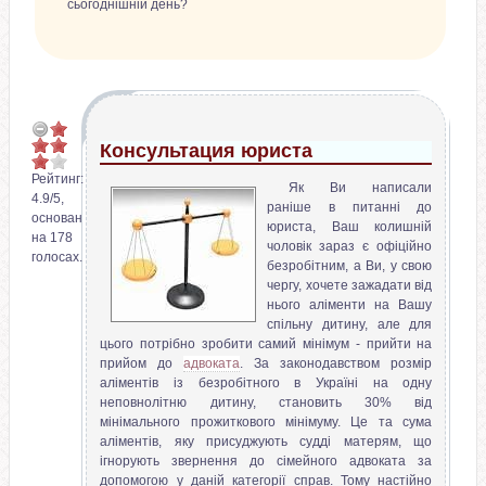
сьогоднішній день?
Консультация юриста
Рейтинг:
Як Ви написали
4.9
/
5
,
раніше в питанні до
основан
юриста, Ваш колишній
на
178
чоловік зараз є офіційно
голосах.
безробітним, а Ви, у свою
чергу, хочете зажадати від
нього аліменти на Вашу
спільну дитину, але для
цього потрібно зробити самий мінімум - прийти на
прийом до
адвоката
. За законодавством розмір
аліментів із безробітного в Україні на одну
неповнолітню дитину, становить 30% від
мінімального прожиткового мінімуму. Це та сума
аліментів, яку присуджують судді матерям, що
ігнорують звернення до сімейного адвоката за
допомогою у даній категорії справ. Тому настійно