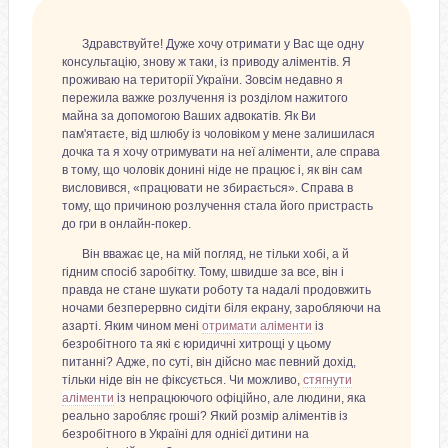
Здравствуйте! Дуже хочу отримати у Вас ще одну
консультацію, знову ж таки, із приводу аліментів. Я
проживаю на території України. Зовсім недавно я
пережила важке розлучення із розділом нажитого
майна за допомогою Ваших адвокатів. Як Ви
пам'ятаєте, від шлюбу із чоловіком у мене залишилася
дочка та я хочу отримувати на неї аліменти, але справа
в тому, що чоловік донині ніде не працює і, як він сам
висловився, «працювати не збирається». Справа в
тому, що причиною розлучення стала його пристрасть
до гри в онлайн-покер.
Він вважає це, на мій погляд, не тільки хобі, а й
гідним спосіб заробітку. Тому, швидше за все, він і
правда не стане шукати роботу та надалі продовжить
ночами безперервно сидіти біля екрану, заробляючи на
азарті. Яким чином мені
отримати аліменти
із
безробітного та які є юридичні хитрощі у цьому
питанні? Адже, по суті, він дійсно має певний дохід,
тільки ніде він не фіксується. Чи можливо,
стягнути
аліменти
із непрацюючого офіційно, але людини, яка
реально заробляє гроші? Який розмір аліментів із
безробітного в Україні для однієї дитини на