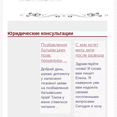
Юридические консультации
Позбавлення
С кем хотят
батьківських
жить дети
прав:
после развода
процедура, ...
Здравствуйте
снова! И снова
Добрий день,
вам пишет
шукаю допомогу
Елена. Я
у написанні
наверное уже
позовної заяви
вам надоела
на позбавлення
своими
батьківських
постоянными
прав! Також у
вопросами.
мене з'явилося
Сегодня я хочу
питання ...
...