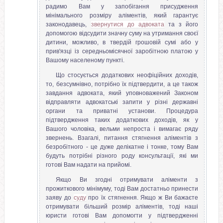
радимо Вам у запобігання присудження
мінімального розміру аліментів, який гарантує
законодавець,
звернутися до адвоката
та з його
допомогою відсудити значну суму на утримання своєї
дитини, можливо, в твердій грошовій сумі або у
прив'язці із середньомісячної заробітною платою у
Вашому населеному пункті.
Що стосується додаткових неофіційних доходів,
то, безсумнівно, потрібно їх підтвердити, а це також
завдання адвоката, який уповноважений Законом
відправляти адвокатські запити у різні державні
органи та приватні установи. Процедура
підтвердження таких додаткових доходів, як у
Вашого чоловіка, вельми непроста і вимагає ряду
звернень. Взагалі, питання стягнення аліментів з
безробітного - це дуже делікатне і тонке, тому Вам
будуть потрібні різного роду консультації, які ми
готові Вам надати на прийомі.
Якщо Ви згодні отримувати аліменти з
прожиткового мінімуму, тоді Вам достатньо принести
заяву до
суду
про їх стягнення. Якщо ж Ви бажаєте
отримувати більший розмір аліментів, тоді наші
юристи готові Вам допомогти у підтвердженні