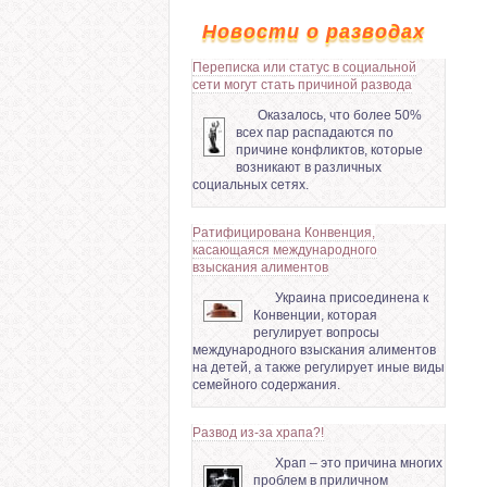
Новости о разводах
Переписка или статус в социальной
сети могут стать причиной развода
Оказалось, что более 50%
всех пар распадаются по
причине конфликтов, которые
возникают в различных
социальных сетях.
Ратифицирована Конвенция,
касающаяся международного
взыскания алиментов
Украина присоединена к
Конвенции, которая
регулирует вопросы
международного взыскания алиментов
на детей, а также регулирует иные виды
семейного содержания.
Развод из-за храпа?!
Храп – это причина многих
проблем в приличном