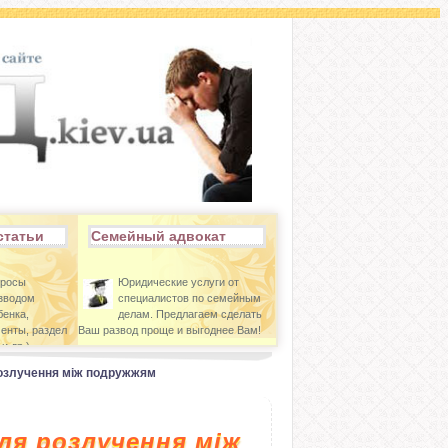
статьи
Семейный адвокат
просы
Юридические услуги от
азводом
специалистов по семейным
бенка,
делам. Предлагаем сделать
енты, раздел
Ваш развод проще и выгоднее Вам!
и др.)
розлучення між подружжям
ля розлучення між