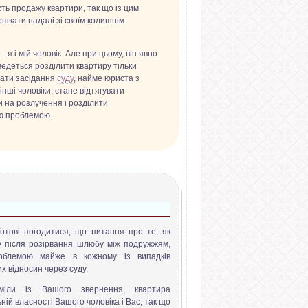
сть продажу квартири, так що із цим
ешкати надалі зі своїм колишнім
 я і мій чоловік. Але при цьому, він явно
ведеться розділити квартиру тільки
увати засідання
суду
, найме юриста з
нші чоловіки, стане відтягувати
 на розлучення і розділити
єю проблемою.
отові погодитися, що питання про те, як
у після розірвання шлюбу між подружжям,
облемою майже в кожному із випадків
 відносин через суду.
іли із Вашого звернення, квартира
ній власності Вашого чоловіка і Вас, так що