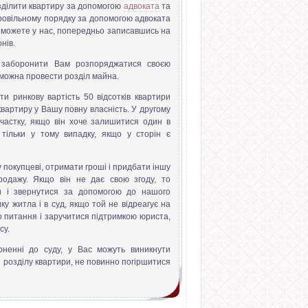
зділити квартиру за допомогою
адвоката
та
бровільному порядку за допомогою адвоката
Ви можете у нас, попередньо записавшись на
нів.
 заборонити Вам розпоряджатися своєю
як можна провести розділ майна.
и ринкову вартість 50 відсотків квартири
вартиру у Вашу повну власність. У другому
 частку, якщо він хоче залишитися один в
ь тільки у тому випадку, якщо у сторін є
покупцеві, отримати гроші і придбати іншу
продажу. Якщо він не дає свою згоду, то
ти і звернутися за допомогою до нашого
ку житла і в суд, якщо той не відреагує на
о питання і заручитися підтримкою юриста,
су.
рненні до суду, у Вас можуть виникнути
і розділу квартири, не повинно погіршитися