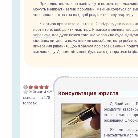
Природно, що чоловік навіть і чути не хоче про можливі
можуть виникнути великі проблеми. Мені не хочеться співм
чоловіком, я готова на все, щоб розділити нашу квартиру.
Квартира приватизована та в ній є відразу два власника -
проти того, щоб ділити квартиру. Я майже впевнена, що до
через суд
, але дуже боюся того, що чоловік не буде відвід
сімейних питань та всіма іншими способами, як це роблять і
винесення рішення, щоб я забула про своє бажання подати
житлоплощу. Допоможіть мені, будь ласка, впоратися із ці
Рейтинг:
4.9
/
5
,
Консультация юриста
основан на
178
голосах.
Добрий день! Г
розділити квартир
стає великою пр
розірвання шлюбних
Як ми зрозум
знаходиться у спіль