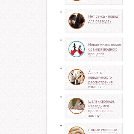
Нет секса - повод
для развода?
Новая жизнь после
бракоразводного
процесса
Аспекты
юридического
рассмотрения
измены
Шаги к свободе.
Разводимся
правильно и по
закону!
Самые смешные