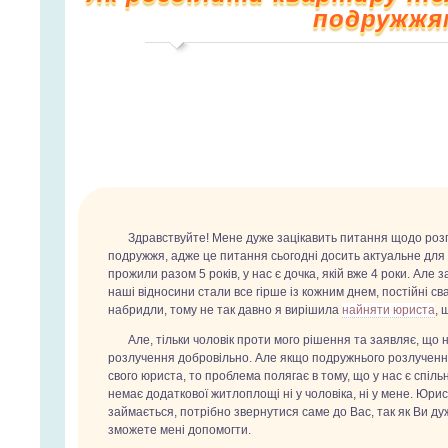
подружжя
Здравствуйте! Мене дуже зацікавить питання щодо роз
подружжя, адже це питання сьогодні досить актуальне для 
прожили разом 5 років, у нас є дочка, якій вже 4 роки. Але 
наші відносини стали все гірше із кожним днем, постійні с
набридли, тому не так давно я вирішила
найняти юриста
, 
Але, тільки чоловік проти мого рішення та заявляє, що н
розлучення добровільно. Але якщо подружнього розлученн
свого юриста, то проблема полягає в тому, що у нас є спільн
немає додаткової житлоплощі ні у чоловіка, ні у мене. Юри
займається, потрібно звернутися саме до Вас, так як Ви ду
зможете мені допомогти.