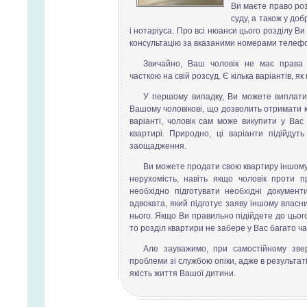
Ви маєте право ро
суду, а також у до
і нотаріуса. Про всі нюанси цього розділу 
консультацію за вказаними номерами телефо
Звичайно, Ваш чоловік не має права
часткою на свій розсуд. Є кілька варіантів, 
У першому випадку, Ви можете виплатит
Вашому чоловікові, що дозволить отримати к
варіанті, чоловік сам може викупити у Вас
квартирі. Природно, ці варіанти підійдут
заощадження.
Ви можете продати свою квартиру іншому 
нерухомість, навіть якщо чоловік проти 
необхідно підготувати необхідні докумен
адвоката, який підготує заяву іншому власни
нього. Якщо Ви правильно підійдете до цьог
то розділ квартири не забере у Вас багато ча
Але зауважимо, при самостійному зве
проблеми зі службою опіки, адже в результат
якість життя Вашої дитини.