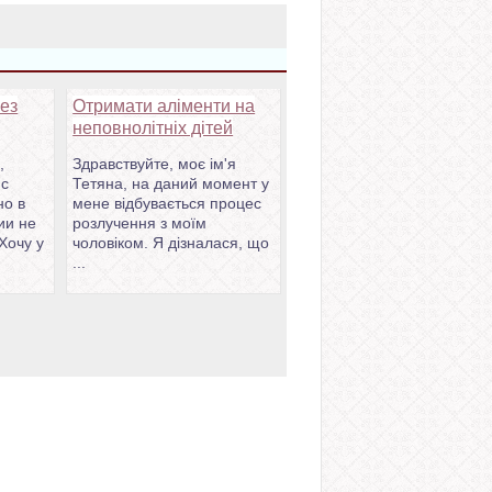
ез
Отримати аліменти на
неповнолітніх дітей
,
Здравствуйте, моє ім'я
 с
Тетяна, на даний момент у
но в
мене відбувається процес
ии не
розлучення з моїм
 Хочу у
чоловіком. Я дізналася, що
...