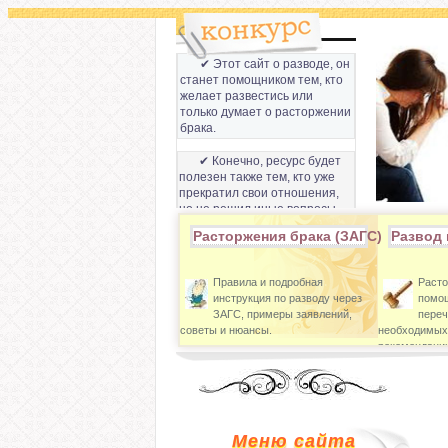
✔ Этот сайт о разводе, он
станет помощником тем, кто
желает развестись или
только думает о расторжении
брака.
✔ Конечно, ресурс будет
полезен также тем, кто уже
прекратил свои отношения,
но не решил иные вопросы,
которые связанны с разводом
Расторжения брака (ЗАГС)
Развод 
супругов.
Правила и подробная
Расто
инструкция по разводу через
помощ
ЗАГС, примеры заявлений,
переч
советы и нюансы.
необходимых
рекомендации
Меню сайта