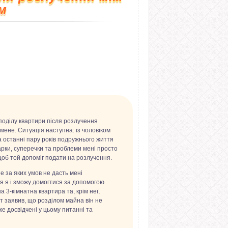
м
поділу квартири після розлучення
мене. Ситуація наступна: із чоловіком
за останні пару років подружнього життя
варки, суперечки та проблеми мені просто
щоб той допоміг подати на розлучення.
е за яких умов не дасть мені
я я і зможу домогтися за допомогою
а 3-кімнатна квартира та, крім неї,
ст заявив, що розділом майна він не
же досвідчені у цьому питанні та