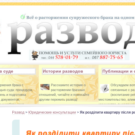
в суде
Истории разводов
Публикации и 
ржения брака с
Расскажите историю о
Обсуждаем во
ью суда: процедура,
расторжении брачных
связанные с р
ень и подготовка
отношений, читайте и помогайте
(воспитание ре
 документов,
другим пережить развод!
местожительство, алим
 и шаблон иска.
имущества, выселение 
Развод
>
Юридические консультации
>
Як розділити квартиру після 
Як розділити квартиру піс