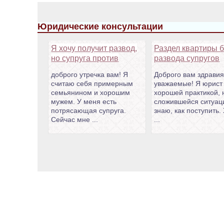
Юридические консультации
Я хочу получит развод,
Раздел квартиры б
но супруга против
развода супругов
доброго утречка вам! Я
Доброго вам здравия
считаю себя примерным
уважаемые! Я юрист
семьянином и хорошим
хорошей практикой, 
мужем. У меня есть
сложившейся ситуац
потрясающая супруга.
знаю, как поступить.
Сейчас мне ...
...