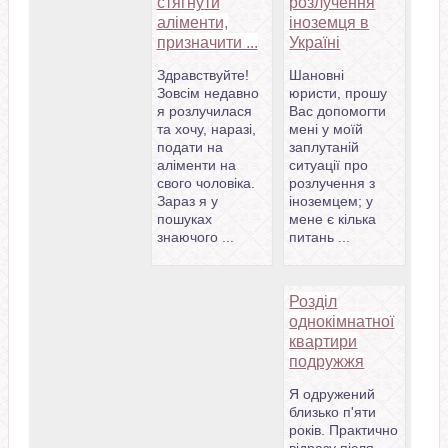
стягнути
розлучення
аліменти,
іноземця в
призначити ...
Україні
Здравствуйте!
Шановні
Зовсім недавно
юристи, прошу
я розлучилася
Вас допомогти
та хочу, наразі,
мені у моїй
подати на
заплутаній
аліменти на
ситуації про
свого чоловіка.
розлучення з
Зараз я у
іноземцем; у
пошуках
мене є кілька
знаючого ...
питань ...
Розділ
однокімнатної
квартири
подружжя
Я одружений
близько п'яти
років. Практично
відразу після