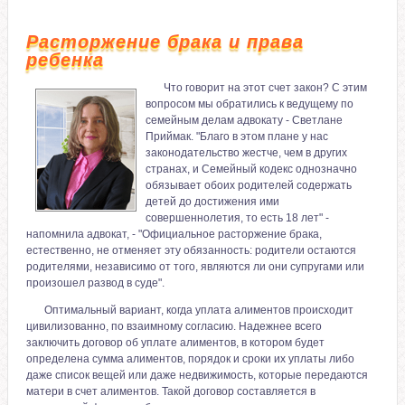
Расторжение брака и права
ребенка
Что говорит на этот счет закон? С этим
вопросом мы обратились к ведущему по
семейным делам адвокату - Светлане
Приймак. "Благо в этом плане у нас
законодательство жестче, чем в других
странах, и Семейный кодекс однозначно
обязывает обоих родителей содержать
детей до достижения ими
совершеннолетия, то есть 18 лет" -
напомнила адвокат, - "Официальное расторжение брака,
естественно, не отменяет эту обязанность: родители остаются
родителями, независимо от того, являются ли они супругами или
произошел развод в суде".
Оптимальный вариант, когда уплата алиментов происходит
цивилизованно, по взаимному согласию. Надежнее всего
заключить договор об уплате алиментов, в котором будет
определена сумма алиментов, порядок и сроки их уплаты либо
даже список вещей или даже недвижимость, которые передаются
матери в счет алиментов. Такой договор составляется в