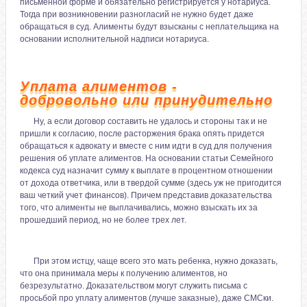
письменной форме и обязательно регистрируется у нотариуса.
Тогда при возникновении разногласий не нужно будет даже
обращаться в суд. Алименты будут взысканы с неплательщика на
основании исполнительной надписи нотариуса.
Уплата алиментов -
добровольно или принудительно
Ну, а если договор составить не удалось и стороны так и не
пришли к согласию, после расторжения брака опять придется
обращаться к адвокату и вместе с ним идти в суд для получения
решения об уплате алиментов. На основании статьи Семейного
кодекса суд назначит сумму к выплате в процентном отношении
от дохода ответчика, или в твердой сумме (здесь уж не пригодится
ваш четкий учет финансов). Причем представив доказательства
того, что алименты не выплачивались, можно взыскать их за
прошедший период, но не более трех лет.
При этом истцу, чаще всего это мать ребенка, нужно доказать,
что она принимала меры к получению алиментов, но
безрезультатно. Доказательством могут служить письма с
просьбой про уплату алиментов (лучше заказные), даже СМСки.