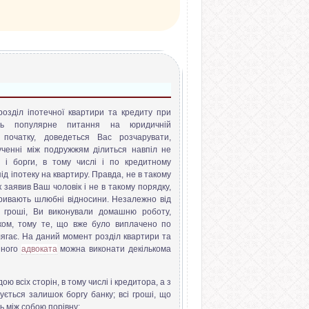
розділ іпотечної квартири та кредиту при
ить популярне питання на юридичній
я початку, доведеться Вас розчарувати,
ученні між подружжям ділиться навпіл не
е і борги, в тому числі і по кредитному
ід іпотеку на квартиру. Правда, не в такому
к заявив Ваш чоловік і не в такому порядку,
зривають шлюбні відносини. Незалежно від
 гроші, Ви виконували домашню роботу,
іком, тому те, що вже було виплачено по
длягає. На даний момент розділ квартири та
йного
адвоката
можна виконати декількома
 всіх сторін, в тому числі і кредитора, а з
ється залишок боргу банку; всі гроші, що
 між собою порівну;