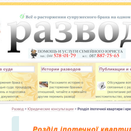
в суде
Истории разводов
Публикации и 
ржения брака с
Расскажите историю о
Обсуждаем во
ью суда: процедура,
расторжении брачных
связанные с р
ень и подготовка
отношений, читайте и помогайте
(воспитание ре
 документов,
другим пережить развод!
местожительство, алим
 и шаблон иска.
имущества, выселение 
Развод
>
Юридические консультации
>
Розділ іпотечної квартири і кр
Розділ іпотечної кварти