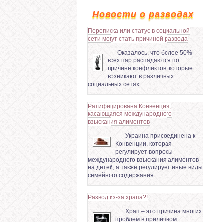
Новости о разводах
Переписка или статус в социальной
сети могут стать причиной развода
Оказалось, что более 50%
всех пар распадаются по
причине конфликтов, которые
возникают в различных
социальных сетях.
Ратифицирована Конвенция,
касающаяся международного
взыскания алиментов
Украина присоединена к
Конвенции, которая
регулирует вопросы
международного взыскания алиментов
на детей, а также регулирует иные виды
семейного содержания.
Развод из-за храпа?!
Храп – это причина многих
проблем в приличном