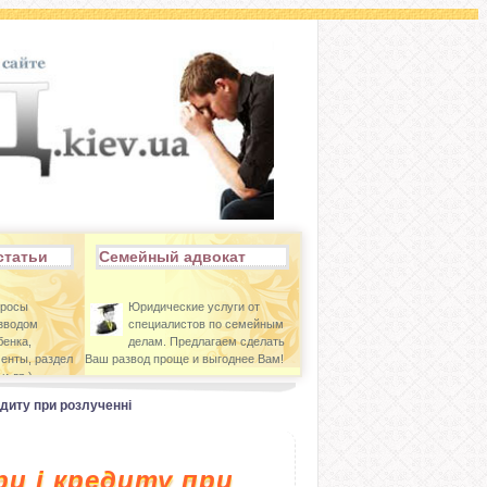
статьи
Семейный адвокат
просы
Юридические услуги от
азводом
специалистов по семейным
бенка,
делам. Предлагаем сделать
енты, раздел
Ваш развод проще и выгоднее Вам!
и др.)
едиту при розлученні
ри і кредиту при