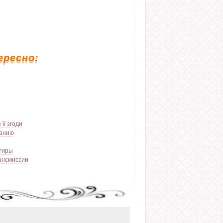
ересно:
її згоди
щанию
ртиры
ансмиссии