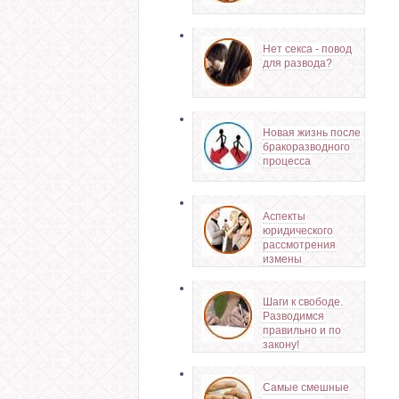
Нет секса - повод
для развода?
Новая жизнь после
бракоразводного
процесса
Аспекты
юридического
рассмотрения
измены
Шаги к свободе.
Разводимся
правильно и по
закону!
Самые смешные