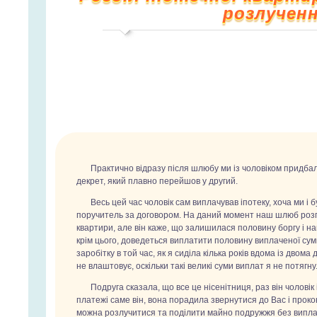
розлученн
Практично відразу після шлюбу ми із чоловіком придбали
декрет, який плавно перейшов у другий.
Весь цей час чоловік сам виплачував іпотеку, хоча ми і
поручитель за договором. На даний момент наш шлюб розпа
квартири, але він каже, що залишилася половину боргу і нам
крім цього, доведеться виплатити половину виплаченої суми,
заробітку в той час, як я сиділа кілька років вдома із двома 
не влаштовує, оскільки такі великі суми виплат я не потягну
Подруга сказала, що все це нісенітниця, раз він чоловік
платежі саме він, вона порадила звернутися до Вас і проко
можна розлучитися та поділити майно подружжя без виплат