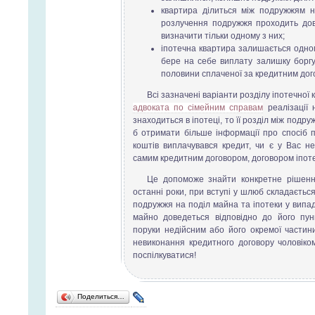
квартира ділиться між подружжям на
розлучення подружжя проходить дов
визначити тільки одному з них;
іпотечна квартира залишається одном
бере на себе виплату залишку боргу 
половини сплаченої за кредитним дог
Всі зазначені варіанти розділу іпотечної к
адвоката по сімейним справам
реалізації 
знаходиться в іпотеці, то її розділ між подр
б отримати більше інформації про спосіб п
коштів виплачувався кредит, чи є у Вас не
самим кредитним договором, договором іпоте
Це допоможе знайти конкретне рішення 
останні роки, при вступі у шлюб складаєть
подружжя на поділ майна та іпотеки у випад
майно доведеться відповідно до його пун
поруки недійсним або його окремої частин
невиконання кредитного договору чоловіко
поспілкуватися!
Поделиться…