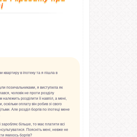
і
 квартиру в іпотеку та я пішла в
 були позичальниками, я виступила як
вся, чоловік не проти розділу
 належить розділити її навпіл, а мені,
 оскільки оплату він робив зі свого
дітьми. Але розділ боргів по іпотеці мене
.
 і заробляє більше, то має платити всі
нсультуватися. Поясніть мені, невже не
и якихось боргів?