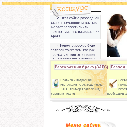
✔ Этот сайт о разводе, он
станет помощником тем, кто
желает развестись или
только думает о расторжении
брака.
✔ Конечно, ресурс будет
полезен также тем, кто уже
прекратил свои отношения,
но не решил иные вопросы,
которые связанны с разводом
Расторжения брака (ЗАГС)
Развод 
супругов.
Правила и подробная
Расто
инструкция по разводу через
помощ
ЗАГС, примеры заявлений,
переч
советы и нюансы.
необходимых
рекомендации
Меню сайта