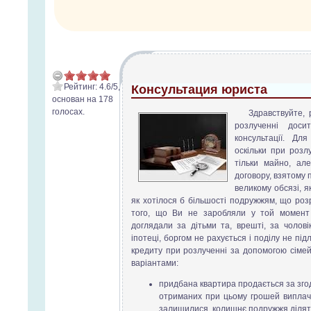
Рейтинг:
4.6
/
5
,
Консультация юриста
основан на
178
голосах.
Здравствуйте, 
розлученні дос
консультації. Дл
оскільки при розл
тільки майно, ал
договору, взятому п
великому обсязі, я
як хотілося б більшості подружжям, що ро
того, що Ви не заробляли у той момент
доглядали за дітьми та, врешті, за чолов
іпотеці, боргом не рахується і поділу не пі
кредиту при розлученні за допомогою сіме
варіантами:
придбана квартира продається за згодою
отриманих при цьому грошей виплачу
залишилися, колишнє подружжя ділять