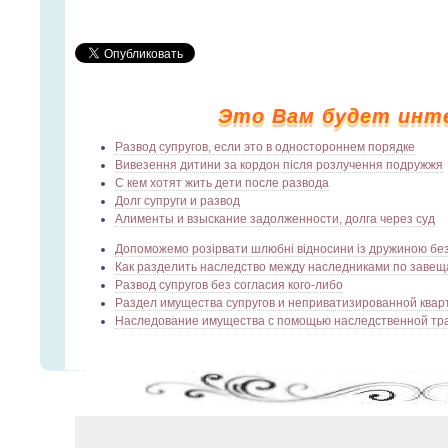
Это Вам будет инт
Развод супругов, если это в одностороннем порядке
Вивезення дитини за кордон після розлучення подружжя
С кем хотят жить дети после развода
Долг супруги и развод
Алименты и взыскание задолженности, долга через суд
Допоможемо розірвати шлюбні відносини із дружиною без 
Как разделить наследство между наследниками по заве
Развод супругов без согласия кого-либо
Раздел имущества супругов и неприватизированной ква
Наследование имущества с помощью наследственной тр