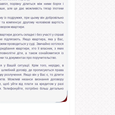
впіл, порівну ділиться між ними борги і
ше, але це дає можливість тягар іпотеки
у із подружжя, при цьому він добровільно
та компенсує другому чоловікові вартість
овором квартири.
вартири досить складні і без участі у справі
не підлягають. Якщо квартира, яка у Вас,
ужжям проводиться у суді. Звичайно хотілося
ридбання квартири, хто її власник, з яких
повнолітні діти, а також ознайомитися із
ки та документах про поручительство.
у Вашій ситуації. Крім того, нерідко, в
ся шлюбний договір, де прописуються права
ку розлучення. Якщо він у Вас є, то ділити
ктів. Можливі нюанси визнання договору
и, щоб уйти від плати за кредитом у разі
м. Телефонуйте, потрібно більш детально