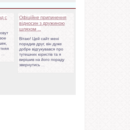
од с
Офіційне припинення
відносин з дружиною
шляхом ...
зовут
двое
Вітаю! Цей сайт мені
шек,
порадив друг, він дуже
етняя
добре відгукувався про
...
тутешних юристів та я
вирішив на його пораду
звернутись ...