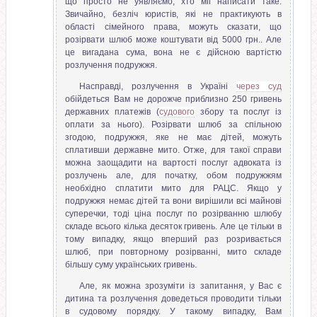
що просто не уявляємо, хто міг написати таке.
Звичайно, безліч юристів, які не практикують в
області сімейного права, можуть сказати, що
розірвати шлюб може коштувати від 5000 грн.. Але
це вигадана сума, вона не є дійсною вартістю
розлучення подружжя.
Насправді, розлучення в Україні
через суд
обійдеться Вам не дорожче приблизно 250 гривень
державних платежів (
судового
збору та послуг із
оплати за нього). Розірвати шлюб за спільною
згодою, подружжя, яке не має дітей, можуть
сплативши державне мито. Отже, для такої справи
можна заощадити на вартості послуг адвоката із
розлучень але, для початку, обом подружжям
необхідно сплатити мито для РАЦС. Якщо у
подружжя немає дітей та вони вирішили всі майнові
суперечки, тоді ціна послуг по розірванню шлюбу
складе всього кілька десяток гривень. Але це тільки в
тому випадку, якщо вперший раз розривається
шлюб, при повторному розірванні, мито складе
більшу суму українських гривень.
Але, як можна зрозуміти із запитання, у Вас є
дитина та розлучення доведеться проводити тільки
в судовому порядку. У такому випадку, Вам