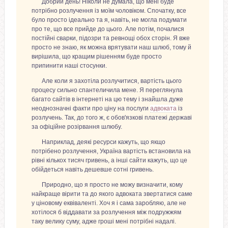
Добрий день! Ніколи не думала, що мені буде
потрібно розлучення із моїм чоловіком. Спочатку, все
було просто ідеально та я, навіть, не могла подумати
про те, що все прийде до цього. Але потім, почалися
постійні сварки, підозри та ревнощі обох сторін. Я вже
просто не знаю, як можна врятувати наш шлюб, тому й
вирішила, що кращим рішенням буде просто
припинити наші стосунки.
Але коли я захотіла розлучитися, вартість цього
процесу сильно спантеличила мене. Я переглянула
багато сайтів в інтернеті на цю тему і знайшла дуже
неоднозначні факти про ціну на послуги
адвоката
із
розлучень. Так, до того ж, є обов'язкові платежі державі
за офіційне розірвання шлюбу.
Наприклад, деякі ресурси кажуть, що якщо
потрібено розлучення, Україна вартість встановила на
рівні кількох тисяч гривень, а інші сайти кажуть, що це
обійдеться навіть дешевше сотні гривень.
Природно, що я просто не можу визначити, кому
найкраще вірити та до якого адвоката звертатися саме
у ціновому еквіваленті. Хоч я і сама заробляю, але не
хотілося б віддавати за розлучення між подружжям
таку велику суму, адже гроші мені потрібні надалі.