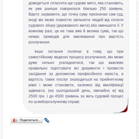
доведеться сплатити ще судове мито, яка становить,
як уже раніше говорилося близько 250 гривень.
Варто зауважити, що точну суму призначає сам суд,
іноді він може повністю звільнити людей від сплати
судового збору (державного мита) або зменшити її. У
кожному разі, це не така вже й велика сума, так що
немає приводів для хвилювання про вартість
розлучення.
Інше питання полягає в тому, що при
самостійному веденні процесу розлучення, він може
дуже сильно ускладнитися, так що важливо
правильно підготувати всі документи і провести
засідання за допомогою професійного юриста, а
вартість таких послуг знаходиться на прийнятному
рівні і може становити, залежно від кваліфікації
адвоката, (на сьогоднішній день, звичайно ж) від
2500 грн. і до 4500 гривень за весь судовий процес
по шлюборозлучному справі.
Поделиться…