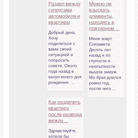
Раздел между
Можно ли
супругами
взыскать
автомобиля и
алименты,
квартиры
находясь в
повторном ...
Добрый день.
Хочу
Меня зовут
поделиться с
Елизавета.
вами своей
Десять лет
ситуацией и
назад я по
попросить
глупости и
совета. Около
неопытности
года назад в
вышла замуж.
канун моего дня
Мо брак длился
рождения, ...
ровно год,
после чего ...
Как разделить
квартиру
после развода
между ...
Здравствуйте,
хотела бы