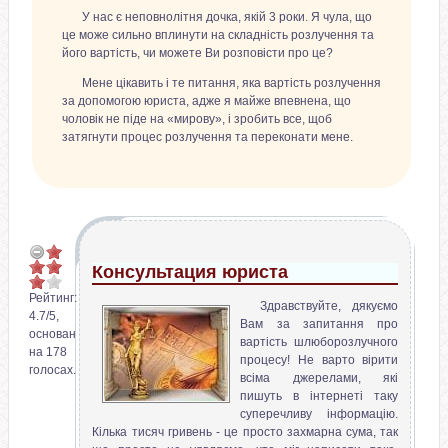
У нас є неповнолітня дочка, якій 3 роки. Я чула, що
це може сильно вплинути на складність розлучення та
його вартість, чи можете Ви розповісти про це?
Мене цікавить і те питання, яка вартість розлучення
за допомогою юриста, адже я майже впевнена, що
чоловік не піде на «мирову», і зробить все, щоб
затягнути процес розлучення та переконати мене.
Консультация юриста
Рейтинг:
Здравствуйте, дякуємо
4.7
/
5
,
Вам за запитання про
основан
вартість шлюборозлучного
на
178
процесу! Не варто вірити
голосах.
всіма джерелами, які
пишуть в інтернеті таку
суперечливу інформацію.
Кілька тисяч гривень - це просто захмарна сума, так