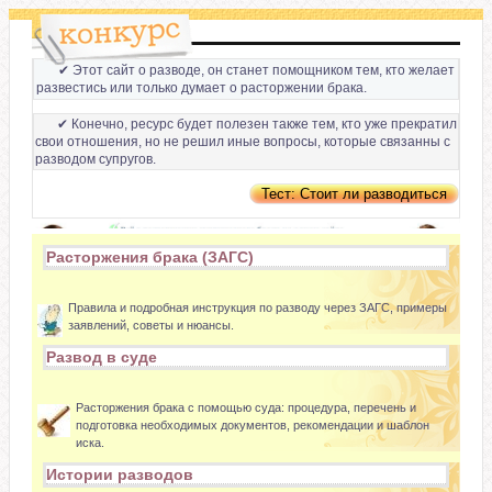
✔ Этот сайт о разводе, он станет помощником тем, кто желает
развестись или только думает о расторжении брака.
✔ Конечно, ресурс будет полезен также тем, кто уже прекратил
свои отношения, но не решил иные вопросы, которые связанны с
разводом супругов.
Расторжения брака (ЗАГС)
Правила и подробная инструкция по разводу через ЗАГС, примеры
заявлений, советы и нюансы.
Развод в суде
Расторжения брака с помощью суда: процедура, перечень и
подготовка необходимых документов, рекомендации и шаблон
иска.
Истории разводов