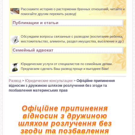
Расскажите историю о расторжении брачных отношений, читайте и
помогайте другим пережить развод!
Публикации и статьи
Обсуждаем вопросы связанные с разводом (воспитание ребенка,
местожительство, алименты, раздел имущества, выселение и др.)
Семейный адвокат
Юридические услуги от специалистов по семейным делам.
Предлагаем сделать Ваш развод проще и выгоднее Вам!
Развод
>
Юридические консультации
>
Офіційне припинення
відносин з дружиною шляхом розлучення без згоди та
позбавлення материнських прав
Офіційне припинення
відносин з дружиною
шляхом розлучення без
згоди та позбавлення