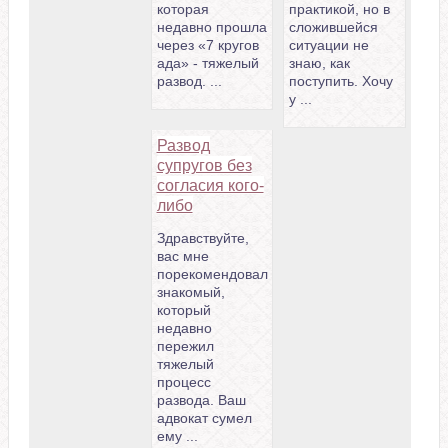
которая
практикой, но в
недавно прошла
сложившейся
через «7 кругов
ситуации не
ада» - тяжелый
знаю, как
развод. ...
поступить. Хочу
у ...
Развод
супругов без
согласия кого-
либо
Здравствуйте,
вас мне
порекомендовал
знакомый,
который
недавно
пережил
тяжелый
процесс
развода. Ваш
адвокат сумел
ему ...