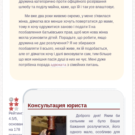
дружина категорично проти офіційного розірвання
шлюбу та поділу майна, каже, що їй і так усе влаштовує.
Ми вже два роки живемо окремо, у мене з'явилася
жінка, дівчатка все менше хочуть повертатися до мами,
тому я хочу одружитися заново і подати її на
позбавлення батьківських прав, щоб моя нова жінка
могла усиновити дітей. Порадьте, що робити, якщо
дружина не дає розлучення? Я не збираюся
позбавляти її всього, нехай живе, як їй подобається,
але от дівчаток хочу і далі виховувати сам, тим більше
що моя нинішня пасія душі в них не чує. Мені дуже
потрібена порада
адвоката
з сімейних питань.
Консультация юриста
Рейтинг:
Доброго дня! Яким би
4.5
/
5
,
сильним не було Ваше
основан
бажання розлучитися, його
на
178
одного мало, особливо для