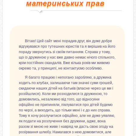
материнських прав
Вітаю! Цей сайт мені порадив друг, він дуже добре
відгукувався про тутешних юристів та я вирішив на його
пораду звернутись зі своїм питанням. Справа у тому,
що із дружиною у нас вже давно немає нічого спільного,
крім постійних скандалів. Вже кілька років ми живемо
окремо та, у принципі, не контактуємо особливо.
Я багато працюю і непогано заробляю, а дружина
ходить по клубах, залишаючи там значні суми грошей,
скидаючи наших дітей на батьків (власне через це ми і
розійшлися). Коли ми розходилися із дружиною, то
домовились, незалежно від того, що відносини
офіційно не припиняли, піклуватися про дітей будемо
по черзі, а виходить, що тільки мені і є до них справа.
Тому я хочу розлучитися офіційно, але не дуже уявляю,
як подати на розлучення без дружини, адже, вона
разом зі мною не живе і навряд чи дасть свою згоду на
розірвання шлюбу. Намагався з нею домовитися, але