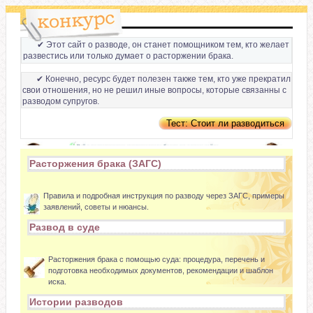
✔ Этот сайт о разводе, он станет помощником тем, кто желает
развестись или только думает о расторжении брака.
✔ Конечно, ресурс будет полезен также тем, кто уже прекратил
свои отношения, но не решил иные вопросы, которые связанны с
разводом супругов.
Расторжения брака (ЗАГС)
Правила и подробная инструкция по разводу через ЗАГС, примеры
заявлений, советы и нюансы.
Развод в суде
Расторжения брака с помощью суда: процедура, перечень и
подготовка необходимых документов, рекомендации и шаблон
иска.
Истории разводов