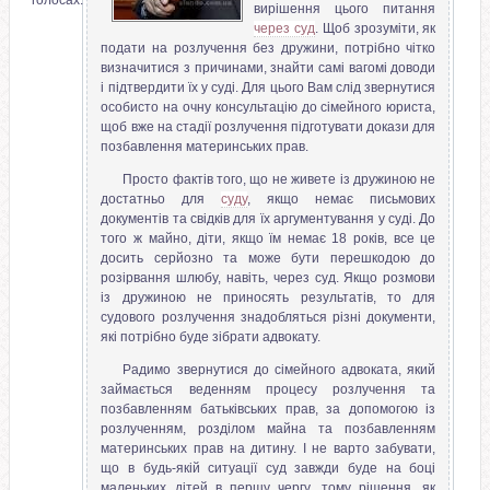
голосах.
вирішення цього питання
через суд
. Щоб зрозуміти, як
подати на розлучення без дружини, потрібно чітко
визначитися з причинами, знайти самі вагомі доводи
і підтвердити їх у суді. Для цього Вам слід звернутися
особисто на очну консультацію до сімейного юриста,
щоб вже на стадії розлучення підготувати докази для
позбавлення материнських прав.
Просто фактів того, що не живете із дружиною не
достатньо для
суду
, якщо немає письмових
документів та свідків для їх аргументування у суді. До
того ж майно, діти, якщо їм немає 18 років, все це
досить серйозно та може бути перешкодою до
розірвання шлюбу, навіть, через суд. Якщо розмови
із дружиною не приносять результатів, то для
судового розлучення знадобляться різні документи,
які потрібно буде зібрати адвокату.
Радимо звернутися до сімейного адвоката, який
займається веденням процесу розлучення та
позбавленням батьківських прав, за допомогою із
розлученням, розділом майна та позбавленням
материнських прав на дитину. І не варто забувати,
що в будь-якій ситуації суд завжди буде на боці
маленьких дітей в першу чергу, тому рішення, як