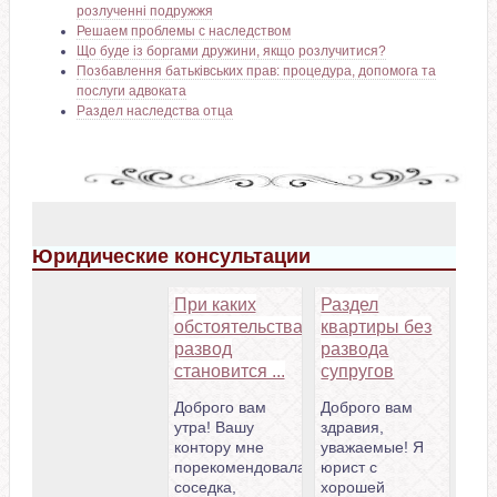
розлученні подружжя
Решаем проблемы с наследством
Що буде із боргами дружини, якщо розлучитися?
Позбавлення батьківських прав: процедура, допомога та
послуги адвоката
Раздел наследства отца
Юридические консультации
При каких
Раздел
обстоятельствах
квартиры без
развод
развода
становится ...
супругов
Доброго вам
Доброго вам
утра! Вашу
здравия,
контору мне
уважаемые! Я
порекомендовала
юрист с
соседка,
хорошей