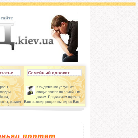
статьи
Семейный адвокат
просы
Юридические услуги от
азводом
специалистов по семейным
бенка,
делам. Предлагаем сделать
енты, раздел
Ваш развод проще и выгоднее Вам!
и др.)
еньги портят