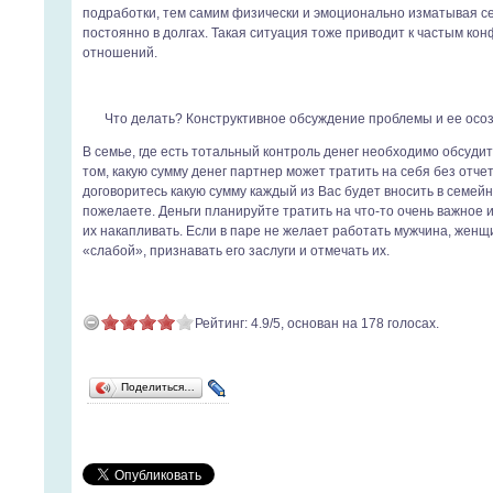
подработки, тем самим физически и эмоционально изматывая се
постоянно в долгах. Такая ситуация тоже приводит к частым кон
отношений.
Что делать? Конструктивное обсуждение проблемы и ее осо
В семье, где есть тотальный контроль денег необходимо обсудит
том, какую сумму денег партнер может тратить на себя без отче
договоритесь какую сумму каждый из Вас будет вносить в семейн
пожелаете. Деньги планируйте тратить на что-то очень важное 
их накапливать. Если в паре не желает работать мужчина, женщ
«слабой», признавать его заслуги и отмечать их.
Рейтинг:
4.9
/
5
, основан на
178
голосах.
Поделиться…