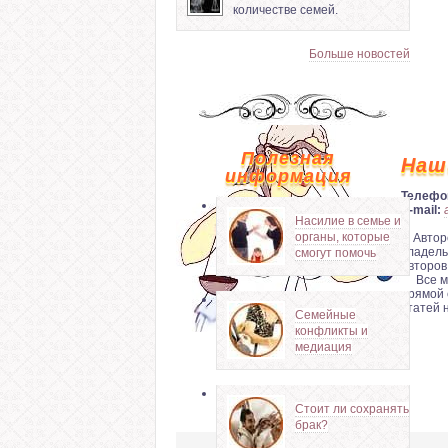
количестве семей.
Больше новостей
Полезная
Наш
информация
Телефо
E-mail:
Насилие в семье и
органы, которые
© Автор
владель
смогут помочь
авторов
Все мат
прямой 
статей 
Семейные
конфликты и
медиация
Стоит ли сохранять
брак?