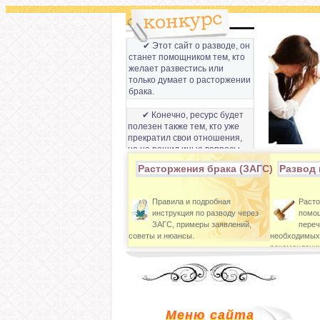
✔ Этот сайт о разводе, он
станет помощником тем, кто
желает развестись или
только думает о расторжении
брака.
✔ Конечно, ресурс будет
полезен также тем, кто уже
прекратил свои отношения,
но не решил иные вопросы,
которые связанны с разводом
Расторжения брака (ЗАГС)
Развод 
супругов.
Правила и подробная
Расто
инструкция по разводу через
помощ
ЗАГС, примеры заявлений,
переч
советы и нюансы.
необходимых
рекомендации
Меню сайта