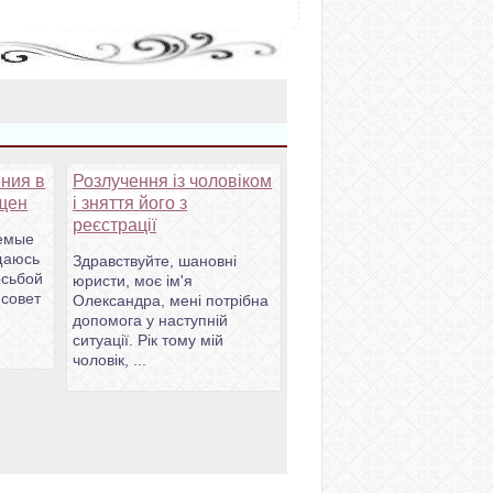
ения в
Розлучення із чоловіком
щен
і зняття його з
реєстрації
аемые
щаюсь
Здравствуйте, шановні
осьбой
юристи, моє ім'я
 совет
Олександра, мені потрібна
допомога у наступній
ситуації. Рік тому мій
чоловік, ...