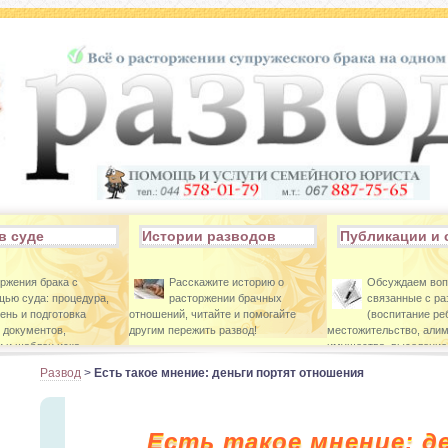
в суде
Истории разводов
Публикации и 
ржения брака с
Расскажите историю о
Обсуждаем во
ью суда: процедура,
расторжении брачных
связанные с р
ень и подготовка
отношений, читайте и помогайте
(воспитание ре
 документов,
другим пережить развод!
местожительство, алим
 и шаблон иска.
имущества, выселение 
Развод
>
Есть такое мнение: деньги портят отношения
Есть такое мнение: д