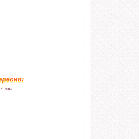
ересно:
ихолога