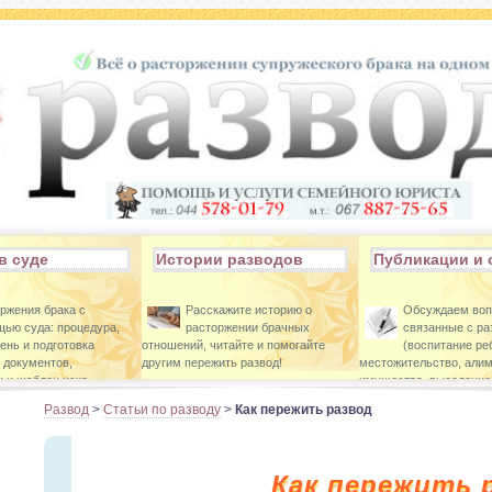
в суде
Истории разводов
Публикации и 
ржения брака с
Расскажите историю о
Обсуждаем во
ью суда: процедура,
расторжении брачных
связанные с р
ень и подготовка
отношений, читайте и помогайте
(воспитание ре
 документов,
другим пережить развод!
местожительство, алим
 и шаблон иска.
имущества, выселение 
Развод
>
Статьи по разводу
>
Как пережить развод
Как пережить 