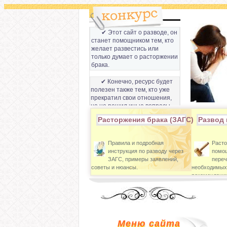
✔ Этот сайт о разводе, он
станет помощником тем, кто
желает развестись или
только думает о расторжении
брака.
✔ Конечно, ресурс будет
полезен также тем, кто уже
прекратил свои отношения,
но не решил иные вопросы,
которые связанны с разводом
Расторжения брака (ЗАГС)
Развод 
супругов.
Правила и подробная
Расто
инструкция по разводу через
помощ
ЗАГС, примеры заявлений,
переч
советы и нюансы.
необходимых
рекомендации
Меню сайта