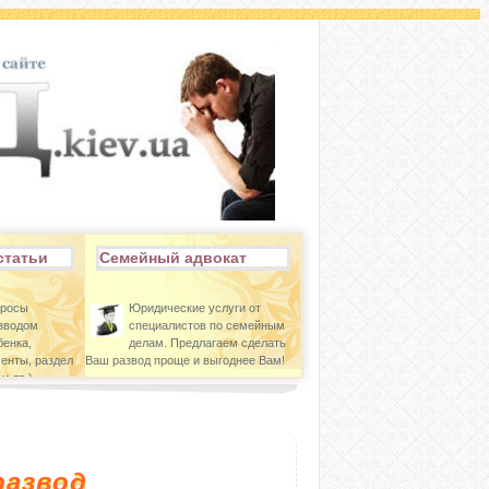
статьи
Семейный адвокат
просы
Юридические услуги от
азводом
специалистов по семейным
бенка,
делам. Предлагаем сделать
енты, раздел
Ваш развод проще и выгоднее Вам!
и др.)
развод