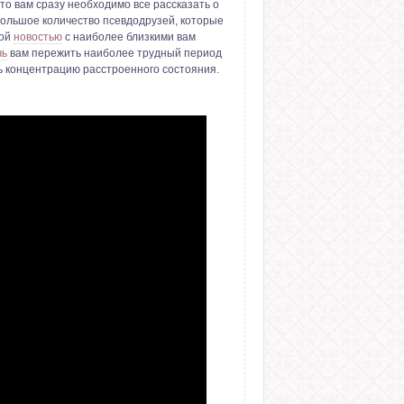
что вам сразу необходимо все рассказать о
большое количество псевдодрузей, которые
ной
новостью
с наиболее близкими вам
чь
вам пережить наиболее трудный период
ь концентрацию расстроенного состояния.